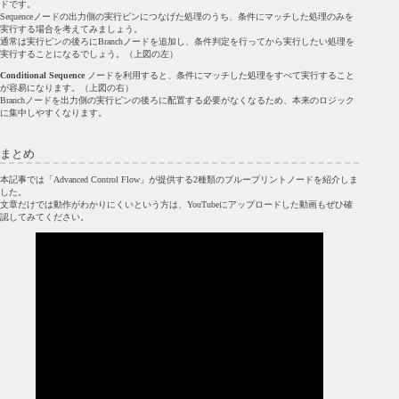
ドです。
Sequenceノードの出力側の実行ピンにつなげた処理のうち、条件にマッチした処理のみを
実行する場合を考えてみましょう。
通常は実行ピンの後ろにBranchノードを追加し、条件判定を行ってから実行したい処理を
実行することになるでしょう。（上図の左）
Conditional Sequence
ノードを利用すると、条件にマッチした処理をすべて実行すること
が容易になります。（上図の右）
Branchノードを出力側の実行ピンの後ろに配置する必要がなくなるため、本来のロジック
に集中しやすくなります。
まとめ
本記事では「Advanced Control Flow」が提供する2種類のブループリントノードを紹介しま
した。
文章だけでは動作がわかりにくいという方は、YouTubeにアップロードした動画もぜひ確
認してみてください。