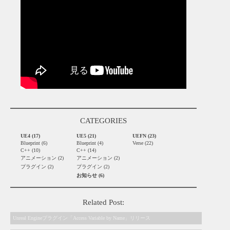
CATEGORIES
UE4 (17)
UE5 (21)
UEFN (23)
Blueprint (6)
Blueprint (4)
Verse (22)
C++ (10)
C++ (14)
アニメーション (2)
アニメーション (2)
プラグイン (2)
プラグイン (2)
お知らせ (6)
Related Post:
Unreal Engineプラグイン「Access Variable by Name」リリース