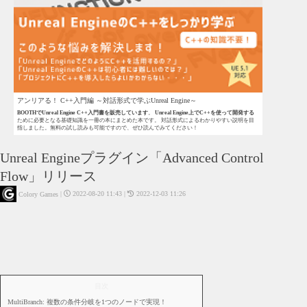
アンリアる！ C++入門編 ～対話形式で学ぶUnreal Engine～
BOOTHでUnreal Engine C++入門書を販売しています
。
Unreal Engine上でC++を使って開発する
ために必要となる基礎知識を一冊の本にまとめた本です。 対話形式によるわかりやすい説明を目
指しました。無料の試し読みも可能ですので、ぜひ読んでみてください！
Unreal Engineプラグイン「Advanced Control
Flow」リリース
|
2022-08-20 11:43
|
2022-12-03 11:26
Colory Games
UE5 - Blueprint
UE4 - Blueprint
UE4
UE5
お知らせ
UE5 - プラグイン
UE4 - プラグイン
目次
MultiBranch: 複数の条件分岐を1つのノードで実現！