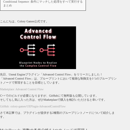
Conditional Sequence: 条件にマッチした処理をすべて実行する
まとめ
こんにちは、Colory Games公式です。
先日、Unreal Engineプラグイン「Advanced Control Flow」をリリースしました！
「Advanced Control Flow」は、ブループリントにおいて複雑な制御文を1つのブループリン
トノードで実現することを目標としています。
Marketplace: Advanced Control Flow
C++でのビルドが必要になりますが、GitHubにて無料版も公開しています。
そしてもし気に入った方は、ぜひMarketplaceで購入を検討いただけると幸いです。
GitHub: colory-games/UEPlugin-AdvancedControlFlow
さて本記事では、プラグインが提供する2種類のブループリントノードについて紹介しま
す。