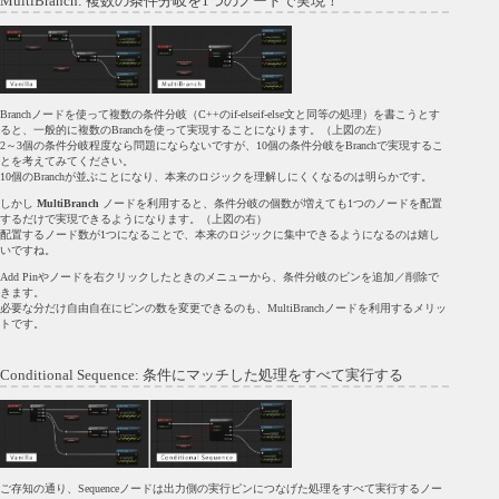
MultiBranch: 複数の条件分岐を1つのノードで実現！
Branchノードを使って複数の条件分岐（C++のif-elseif-else文と同等の処理）を書こうとす
ると、一般的に複数のBranchを使って実現することになります。（上図の左）
2～3個の条件分岐程度なら問題にならないですが、10個の条件分岐をBranchで実現するこ
とを考えてみてください。
10個のBranchが並ぶことになり、本来のロジックを理解しにくくなるのは明らかです。
しかし
MultiBranch
ノードを利用すると、条件分岐の個数が増えても1つのノードを配置
するだけで実現できるようになります。（上図の右）
配置するノード数が1つになることで、本来のロジックに集中できるようになるのは嬉し
いですね。
Add Pinやノードを右クリックしたときのメニューから、条件分岐のピンを追加／削除で
きます。
必要な分だけ自由自在にピンの数を変更できるのも、MultiBranchノードを利用するメリッ
トです。
Conditional Sequence: 条件にマッチした処理をすべて実行する
ご存知の通り、Sequenceノードは出力側の実行ピンにつなげた処理をすべて実行するノー