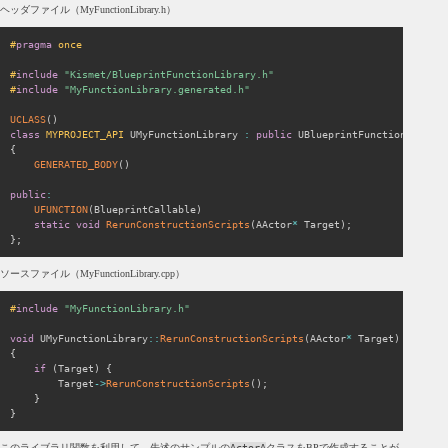
ヘッダファイル（MyFunctionLibrary.h）
#
pragma
 once
#
include
"Kismet/BlueprintFunctionLibrary.h"
#
include
"MyFunctionLibrary.generated.h"
UCLASS
(
)
class
MYPROJECT_API
 UMyFunctionLibrary 
:
public
{
GENERATED_BODY
(
)
public
:
UFUNCTION
(
BlueprintCallable
)
static
void
RerunConstructionScripts
(
AActor
*
 Target
)
;
}
;
ソースファイル（MyFunctionLibrary.cpp）
#
include
"MyFunctionLibrary.h"
void
 UMyFunctionLibrary
::
RerunConstructionScripts
(
AActor
*
 Target
)
{
if
(
Target
)
{
        Target
->
RerunConstructionScripts
(
)
;
}
}
このライブラリ関数を利用して、先述のサンプルの
ActorA
クラスをBPで作成することが