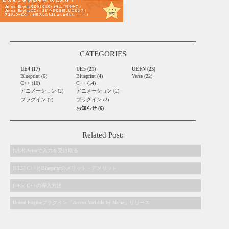
CATEGORIES
UE4 (17)
UE5 (21)
UEFN (23)
Blueprint (6)
Blueprint (4)
Verse (22)
C++ (10)
C++ (14)
アニメーション (2)
アニメーション (2)
プラグイン (2)
プラグイン (2)
お知らせ (6)
Related Post:
[UE4] Actorで入力を受け取る
[UE5] C++とBlueprintのメリット・デメリット
[UE5] C++の導入方法
Unreal Engineプラグイン「Access Variable by Name」リリース