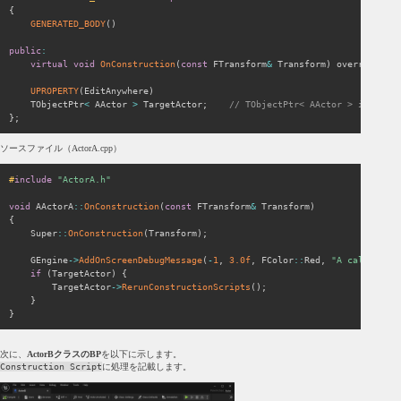
{
GENERATED_BODY
(
)
public
:
virtual
void
OnConstruction
(
const
 FTransform
&
 Transform
)
 override
;
UPROPERTY
(
EditAnywhere
)
    TObjectPtr
<
 AActor 
>
 TargetActor
;
// TObjectPtr< AActor > is AActo
}
;
ソースファイル（ActorA.cpp）
#
include
"ActorA.h"
void
 AActorA
::
OnConstruction
(
const
 FTransform
&
 Transform
)
{
	Super
::
OnConstruction
(
Transform
)
;
    GEngine
->
AddOnScreenDebugMessage
(
-
1
,
3.0f
,
 FColor
::
Red
,
"A called"
)
;
if
(
TargetActor
)
{
        TargetActor
->
RerunConstructionScripts
(
)
;
}
}
次に、
ActorBクラスのBP
を以下に示します。
Construction Script
に処理を記載します。