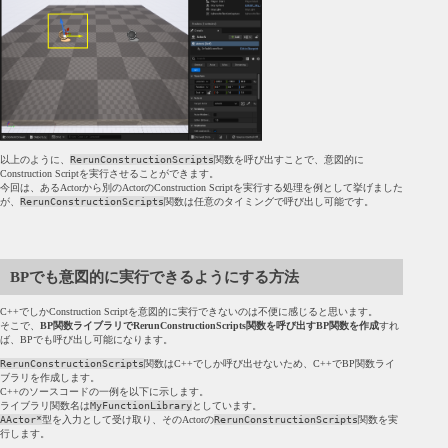
以上のように、
RerunConstructionScripts
関数を呼び出すことで、意図的に
Construction Scriptを実行させることができます。
今回は、あるActorから別のActorのConstruction Scriptを実行する処理を例として挙げました
が、
RerunConstructionScripts
関数は任意のタイミングで呼び出し可能です。
BPでも意図的に実行できるようにする方法
C++でしかConstruction Scriptを意図的に実行できないのは不便に感じると思います。
そこで、
BP関数ライブラリでRerunConstructionScripts関数を呼び出すBP関数を作成
すれ
ば、BPでも呼び出し可能になります。
RerunConstructionScripts
関数はC++でしか呼び出せないため、C++でBP関数ライ
ブラリを作成します。
C++のソースコードの一例を以下に示します。
ライブラリ関数名は
MyFunctionLibrary
としています。
AActor*
型を入力として受け取り、そのActorの
RerunConstructionScripts
関数を実
行します。