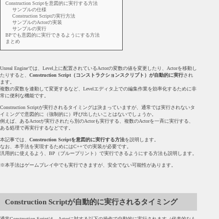
Construction Scriptを意図的に実行する方法
サンプルの仕様
Construction Scriptの実行方法
サンプルのActorの実装
サンプルの実行
BPでも意図的に実行できるようにする方法
まとめ
Unreal Engineでは、Level上に配置されているActorの変数の値を変更したり、Actorを移動し
たりすると、
Construction Script（コンストラクションスクリプト）が自動的に実行
され
ます。
複数の変数を連動して変更するなど、Levelエディタ上での編集作業を効率化するために非
常に便利な機能です。
Construction Scriptが実行されるタイミングは決まっていますが、通常では実行されないタ
イミングで意図的に（強制的に）呼び出したいことはないでしょうか。
例えば、あるActorが実行されたら別のActorも実行する、複数のActorを一斉に実行する、
ある処理で再実行するなどです。
本記事では、
Construction Scriptを意図的に実行する方法
を説明します。
なお、本手法を実現するためにはC++での実装が必要です。
汎用的に使えるよう、BP（ブループリント）で実行できるようにする方法も説明します。
※本手法はゲームプレイ中でも実行できますが、安全でない可能性があります。
Construction Scriptが自動的に実行されるタイミング
通常Construction Scriptは、Actorに対する以下の操作で自動的に実行されます（代表的なも