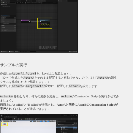
サンプルの実行
作成した
ActorA
と
ActorB
を、Level上に配置します。
（C++で作成した
ActorA
をそのまま配置すると移動できないので、BPで
ActorA
の派生
クラスを作成した上で配置します。）
配置した
ActorA
の
TargetActor
変数に、配置した
ActorB
を設定します。
ActorA
を移動したり、何らの変数を変更し、
ActorA
のConstruction Scriptを実行させてみ
ましょう。
画面上に"A called"と"B called"が表示され、
ActorAと同時にActorBのConstruction Scriptが
実行されている
ことが確認できます。