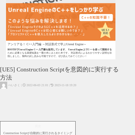
アンリアる！ C++入門編 ～対話形式で学ぶUnreal Engine～
BOOTHでUnreal Engine C++入門書を販売しています
。
Unreal Engine上でC++を使って開発する
ために必要となる基礎知識を一冊の本にまとめた本です。 対話形式によるわかりやすい説明を目
指しました。無料の試し読みも可能ですので、ぜひ読んでみてください！
[UE5] Construction Scriptを意図的に実行する
方法
|
2022-06-03 21:01
|
2023-11-18 19:20
べいさく
UE4 - Blueprint
UE5 - Blueprint
UE4 - C++
UE5 - C++
UE4
UE5
Actor
目次
Construction Scriptが自動的に実行されるタイミング