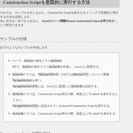
Construction Scriptを意図的に実行する方法
それでは、サンプルを示しながら、Construction Scriptを好きなタイミングで意図的に実行
する方法を説明します。
先に方法を一言でまとめると、
Actorのメンバ関数RerunConstructionScriptsを呼び出す
こ
とで実現できます。
サンプルの仕様
以下のようなサンプルを作成します。
C++で、
Actor
の派生クラス
ActorA
、
BPで、
Actor
の派生クラス
ActorB
を作成し、Level上に配置する。
ActorA
クラスは、
TObjectPtr
型（UE4では
AActor*
型）のメンバ変数
TargetActor
を持つ。
TargetActor
変数には、Level上に配置した
ActorB
を設定する。
ActorA
クラスは、Construction Script実行の際、画面上に"A called"を表示すると
ともに、
TargetActor
変数に設定されているActorのConstruction Scriptを実行する。
ActorB
クラスは、Construction Script実行の際、画面上に"B called"を表示する。