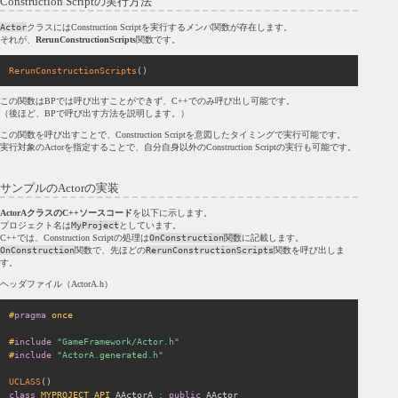
Construction Scriptの実行方法
Actor
クラスにはConstruction Scriptを実行するメンバ関数が存在します。
それが、
RerunConstructionScripts
関数です。
RerunConstructionScripts
(
)
この関数はBPでは呼び出すことができず、C++でのみ呼び出し可能です。
（後ほど、BPで呼び出す方法を説明します。）
この関数を呼び出すことで、Construction Scriptを意図したタイミングで実行可能です。
実行対象のActorを指定することで、自分自身以外のConstruction Scriptの実行も可能です。
サンプルのActorの実装
ActorAクラスのC++ソースコード
を以下に示します。
プロジェクト名は
MyProject
としています。
C++では、Construction Scriptの処理は
OnConstruction関数
に記載します。
OnConstruction
関数で、先ほどの
RerunConstructionScripts
関数を呼び出しま
す。
ヘッダファイル（ActorA.h）
#
pragma
 once
#
include
"GameFramework/Actor.h"
#
include
"ActorA.generated.h"
UCLASS
(
)
class
MYPROJECT_API
 AActorA 
:
public