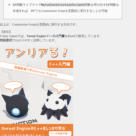
BP関数ライブラリで
RerunConstructionScripts
関数を呼び出すBP関数を
作成すれば、BPでもConstruction Scriptを意図的に実行することが可能
以上が、Construction Scriptを意図的に実行する方法です。
【宣伝】
Colory Gamesでは、
Unreal Engine C++の入門書
をBoothで販売しています。
対話形式
でわかりやすく説明しています。